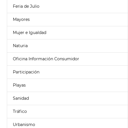
Feria de Julio
Mayores
Mujer e Igualdad
Naturia
Oficina Información Consumidor
Participación
Playas
Sanidad
Tráfico
Urbanismo