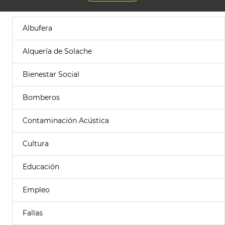
Albufera
Alquería de Solache
Bienestar Social
Bomberos
Contaminación Acústica
Cultura
Educación
Empleo
Fallas