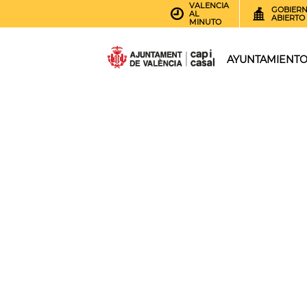
VALENCIA
GOBIER
AL
ABIERTO
MINUTO
AYUNTAMIENT