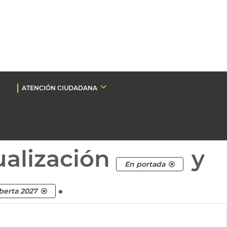
ATENCIÓN CIUDADANA
ualización
y
En portada
.
berta 2027