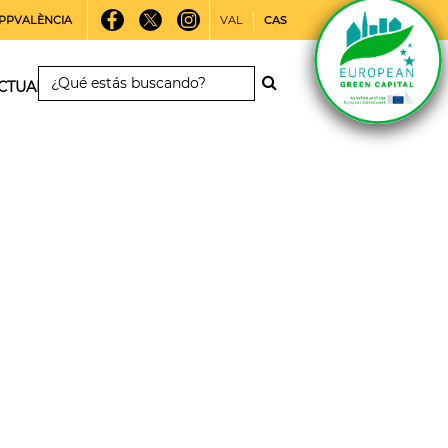
PPVALÈNCIA
VAL
CAS
CTUALIDAD