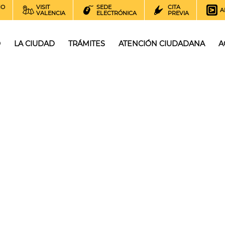
NO
VISIT
SEDE
CITA
A
VALENCIA
ELECTRÓNICA
PREVIA
O
LA CIUDAD
TRÁMITES
ATENCIÓN CIUDADANA
A