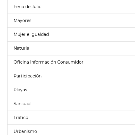
Feria de Julio
Mayores
Mujer e Igualdad
Naturia
Oficina Información Consumidor
Participación
Playas
Sanidad
Tráfico
Urbanismo