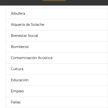
Albufera
Alquería de Solache
Bienestar Social
Bomberos
Contaminación Acústica
Cultura
Educación
Empleo
Fallas