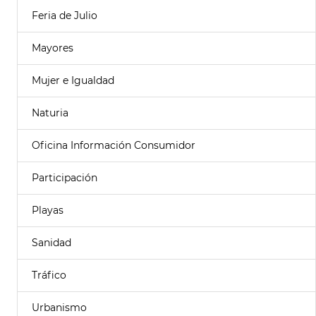
Feria de Julio
Mayores
Mujer e Igualdad
Naturia
Oficina Información Consumidor
Participación
Playas
Sanidad
Tráfico
Urbanismo