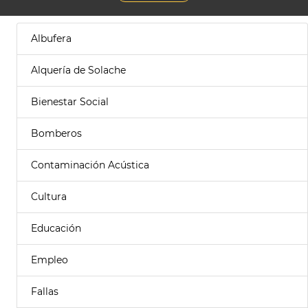
Albufera
Alquería de Solache
Bienestar Social
Bomberos
Contaminación Acústica
Cultura
Educación
Empleo
Fallas