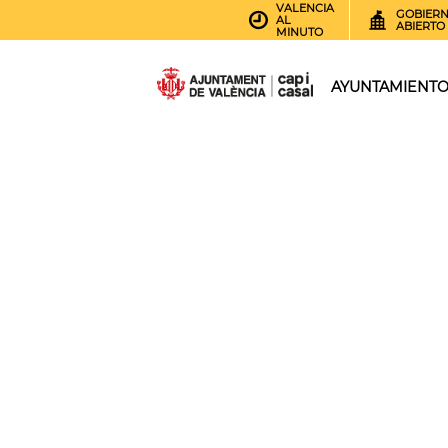
VALENCIA
GOBIER
AL
ABIERTO
MINUTO
AYUNTAMIENT