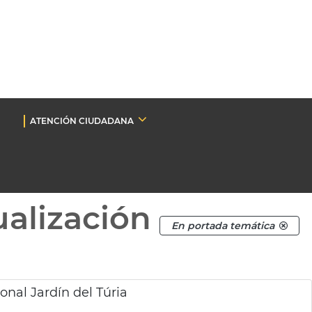
ATENCIÓN CIUDADANA
ualización
En portada temática
nal Jardín del Túria