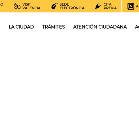
NO
VISIT
SEDE
CITA
A
VALENCIA
ELECTRÓNICA
PREVIA
O
LA CIUDAD
TRÁMITES
ATENCIÓN CIUDADANA
A