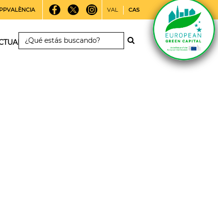
PPVALÈNCIA
VAL
CAS
CTUALIDAD