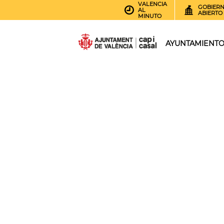
VALENCIA
GOBIER
AL
ABIERTO
MINUTO
AYUNTAMIENT