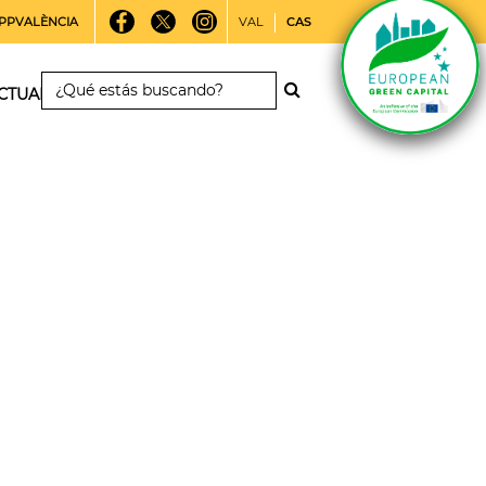
PPVALÈNCIA
VAL
CAS
CTUALIDAD