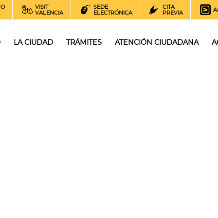
NO
VISIT
SEDE
CITA
A
VALENCIA
ELECTRÓNICA
PREVIA
O
LA CIUDAD
TRÁMITES
ATENCIÓN CIUDADANA
A