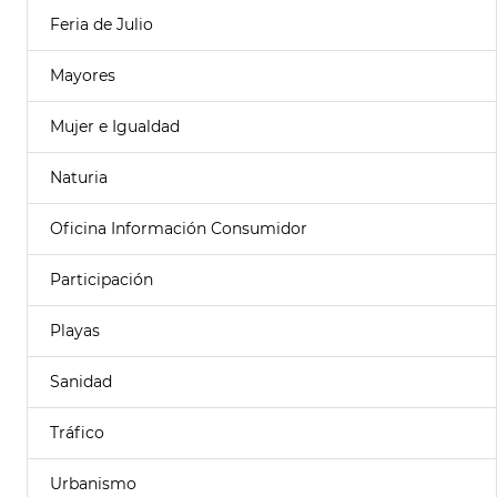
Feria de Julio
Mayores
Mujer e Igualdad
Naturia
Oficina Información Consumidor
Participación
Playas
Sanidad
Tráfico
Urbanismo