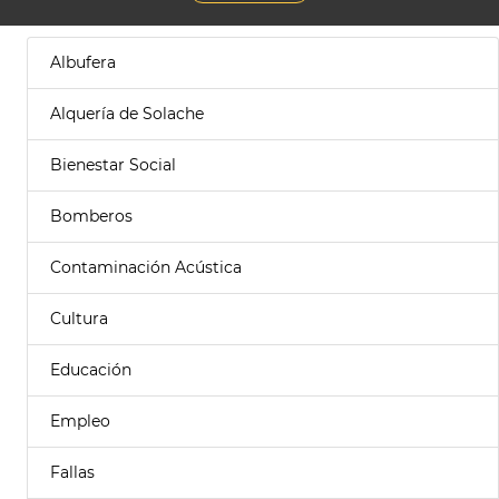
Albufera
Alquería de Solache
Bienestar Social
Bomberos
Contaminación Acústica
Cultura
Educación
Empleo
Fallas