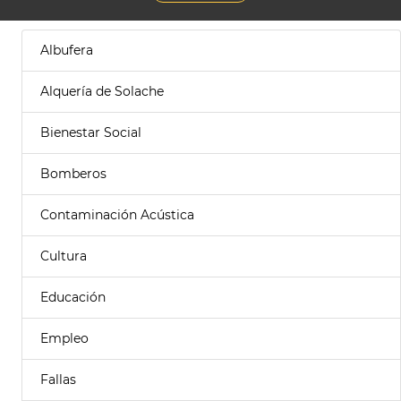
Albufera
Alquería de Solache
Bienestar Social
Bomberos
Contaminación Acústica
Cultura
Educación
Empleo
Fallas