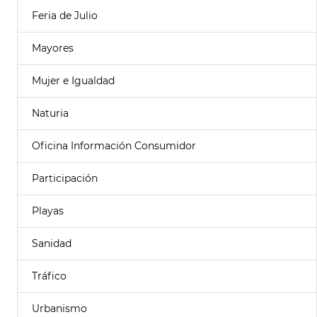
Feria de Julio
Mayores
Mujer e Igualdad
Naturia
Oficina Información Consumidor
Participación
Playas
Sanidad
Tráfico
Urbanismo