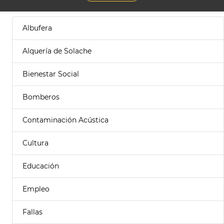
Albufera
Alquería de Solache
Bienestar Social
Bomberos
Contaminación Acústica
Cultura
Educación
Empleo
Fallas