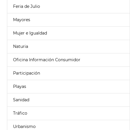
Feria de Julio
Mayores
Mujer e Igualdad
Naturia
Oficina Información Consumidor
Participación
Playas
Sanidad
Tráfico
Urbanismo