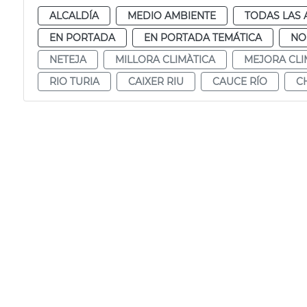
ALCALDÍA
MEDIO AMBIENTE
TODAS LAS 
EN PORTADA
EN PORTADA TEMÁTICA
NO
NETEJA
MILLORA CLIMÀTICA
MEJORA CLI
RIO TURIA
CAIXER RIU
CAUCE RÍO
C