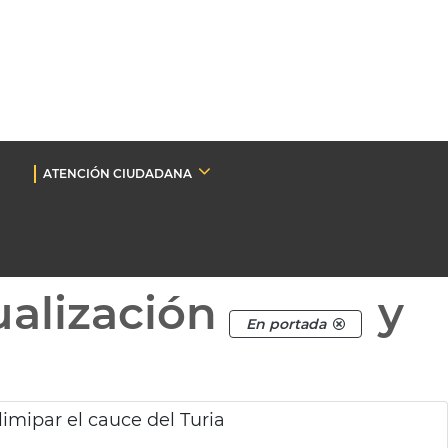
ATENCIÓN CIUDADANA
ualización
y
En portada
limipar el cauce del Turia