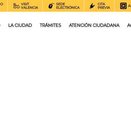
NO
VISIT
SEDE
CITA
A
VALENCIA
ELECTRÓNICA
PREVIA
O
LA CIUDAD
TRÁMITES
ATENCIÓN CIUDADANA
A