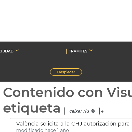
CIUDAD
TRÁMITES
Desplegar
Contenido con Vis
etiqueta
.
caixer riu
València solicita a la CHJ autorización para 
modificado hace 1 año