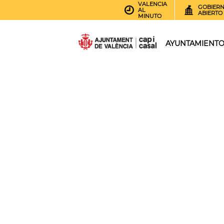
VALENCIA
GOBIER
AL
ABIERTO
MINUTO
AYUNTAMIENT