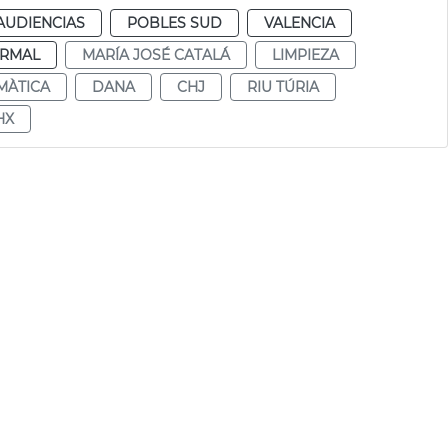
AUDIENCIAS
POBLES SUD
VALENCIA
RMAL
MARÍA JOSÉ CATALÁ
LIMPIEZA
MÀTICA
DANA
CHJ
RIU TÚRIA
HX