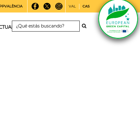
PPVALÈNCIA
VAL
CAS
CTUALIDAD