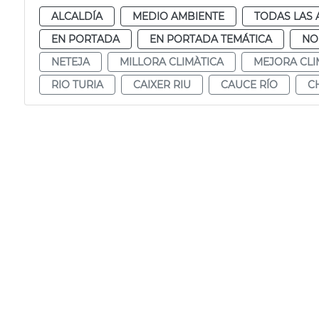
ALCALDÍA
MEDIO AMBIENTE
TODAS LAS 
EN PORTADA
EN PORTADA TEMÁTICA
NO
NETEJA
MILLORA CLIMÀTICA
MEJORA CLI
RIO TURIA
CAIXER RIU
CAUCE RÍO
C