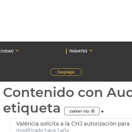
CIUDAD
TRÁMITES
Desplegar
Contenido con Au
etiqueta
.
caixer riu
València solicita a la CHJ autorización para 
modificado hace 1 año