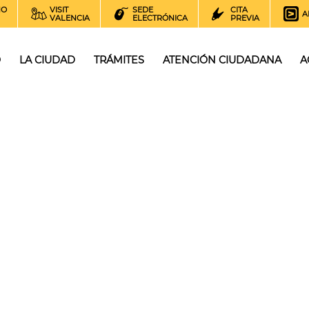
NO
VISIT
SEDE
CITA
A
VALENCIA
ELECTRÓNICA
PREVIA
O
LA CIUDAD
TRÁMITES
ATENCIÓN CIUDADANA
A