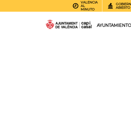
VALENCIA
GOBIER
AL
ABIERTO
MINUTO
AYUNTAMIENT