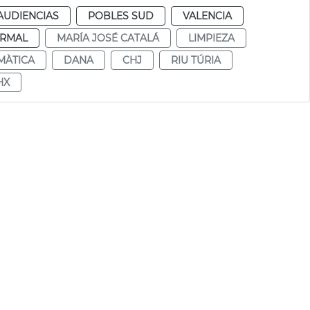
AUDIENCIAS
POBLES SUD
VALENCIA
RMAL
MARÍA JOSÉ CATALÁ
LIMPIEZA
MÀTICA
DANA
CHJ
RIU TÚRIA
HX