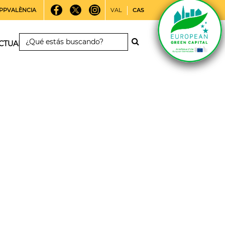
PPVALÈNCIA
VAL
CAS
CTUALIDAD