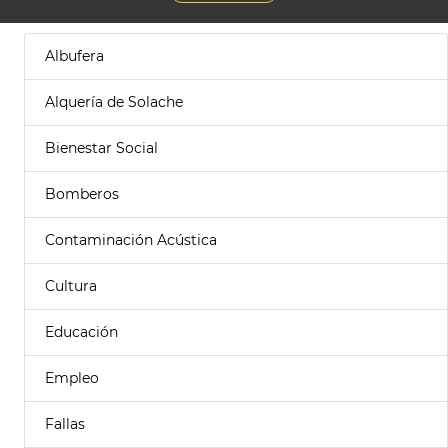
Albufera
Alquería de Solache
Bienestar Social
Bomberos
Contaminación Acústica
Cultura
Educación
Empleo
Fallas