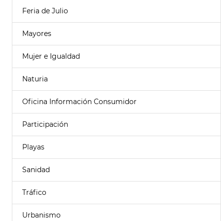
Feria de Julio
Mayores
Mujer e Igualdad
Naturia
Oficina Información Consumidor
Participación
Playas
Sanidad
Tráfico
Urbanismo