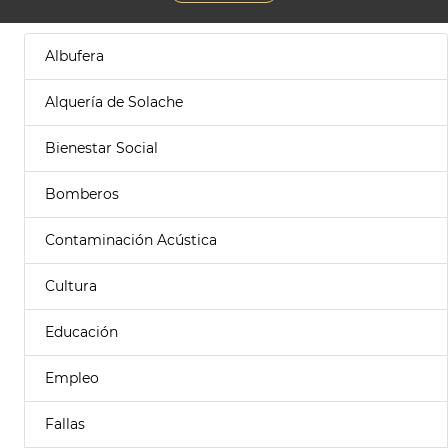
Albufera
Alquería de Solache
Bienestar Social
Bomberos
Contaminación Acústica
Cultura
Educación
Empleo
Fallas