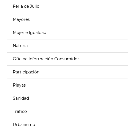
Feria de Julio
Mayores
Mujer e Igualdad
Naturia
Oficina Información Consumidor
Participación
Playas
Sanidad
Tráfico
Urbanismo