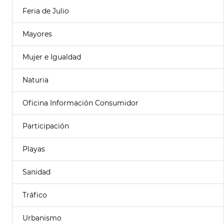
Feria de Julio
Mayores
Mujer e Igualdad
Naturia
Oficina Información Consumidor
Participación
Playas
Sanidad
Tráfico
Urbanismo