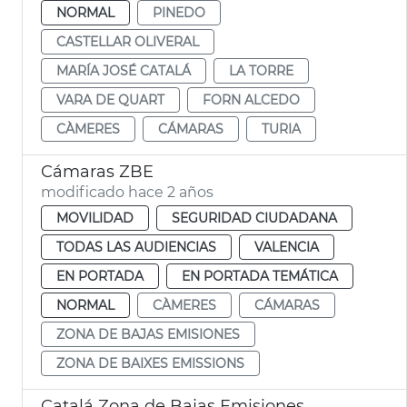
NORMAL
PINEDO
CASTELLAR OLIVERAL
MARÍA JOSÉ CATALÁ
LA TORRE
VARA DE QUART
FORN ALCEDO
CÀMERES
CÁMARAS
TURIA
Cámaras ZBE
modificado hace 2 años
MOVILIDAD
SEGURIDAD CIUDADANA
TODAS LAS AUDIENCIAS
VALENCIA
EN PORTADA
EN PORTADA TEMÁTICA
NORMAL
CÀMERES
CÁMARAS
ZONA DE BAJAS EMISIONES
ZONA DE BAIXES EMISSIONS
Catalá Zona de Bajas Emisiones