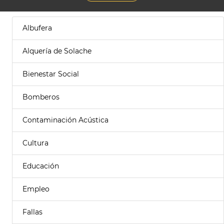
Albufera
Alquería de Solache
Bienestar Social
Bomberos
Contaminación Acústica
Cultura
Educación
Empleo
Fallas