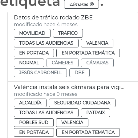
etiqueta
.
cámaras
Datos de tráfico rodado ZBE
modificado hace 4 meses
MOVILIDAD
TRÁFICO
TODAS LAS AUDIENCIAS
VALENCIA
EN PORTADA
EN PORTADA TEMÁTICA
NORMAL
CÀMERES
CÁMARAS
JESÚS CARBONELL
DBE
València instala seis cámaras para vigilar el caudal del Turia
modificado hace 9 meses
ALCALDÍA
SEGURIDAD CIUDADANA
TODAS LAS AUDIENCIAS
PATRAIX
POBLES SUD
VALENCIA
EN PORTADA
EN PORTADA TEMÁTICA