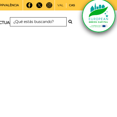
PPVALÈNCIA
VAL
CAS
CTUALIDAD