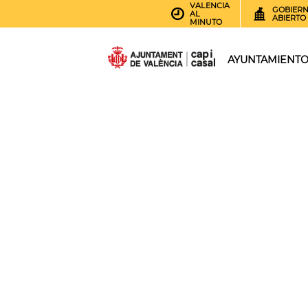
VALENCIA
GOBIER
AL
ABIERTO
MINUTO
AYUNTAMIENT