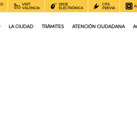
NO
VISIT
SEDE
CITA
A
VALENCIA
ELECTRÓNICA
PREVIA
O
LA CIUDAD
TRÁMITES
ATENCIÓN CIUDADANA
A