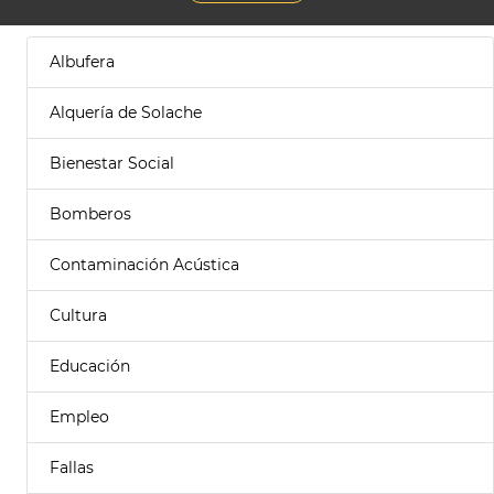
Albufera
Alquería de Solache
Bienestar Social
Bomberos
Contaminación Acústica
Cultura
Educación
Empleo
Fallas