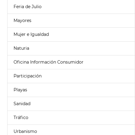
Feria de Julio
Mayores
Mujer e Igualdad
Naturia
Oficina Información Consumidor
Participación
Playas
Sanidad
Tráfico
Urbanismo