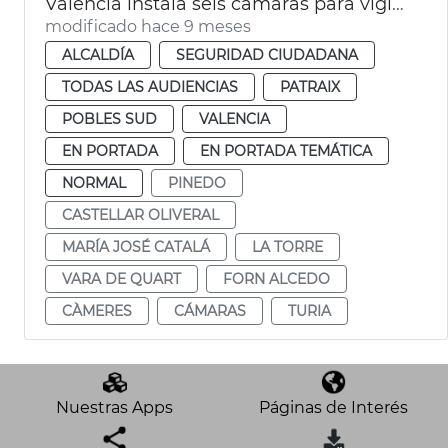
València instala seis cámaras para vigilar el caudal del Turia
modificado hace 9 meses
ALCALDÍA
SEGURIDAD CIUDADANA
TODAS LAS AUDIENCIAS
PATRAIX
POBLES SUD
VALENCIA
EN PORTADA
EN PORTADA TEMÁTICA
NORMAL
PINEDO
CASTELLAR OLIVERAL
MARÍA JOSÉ CATALÁ
LA TORRE
VARA DE QUART
FORN ALCEDO
CÀMERES
CÁMARAS
TURIA
Nuestras Apps
Páginas de Interés