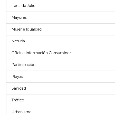
Feria de Julio
Mayores
Mujer e Igualdad
Naturia
Oficina Información Consumidor
Participación
Playas
Sanidad
Tráfico
Urbanismo