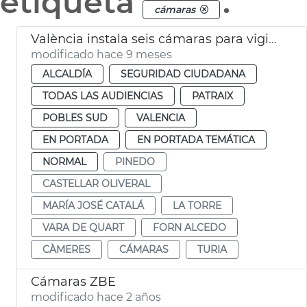
etiqueta
.
cámaras
València instala seis cámaras para vigilar el caudal del Turia
modificado hace 9 meses
ALCALDÍA
SEGURIDAD CIUDADANA
TODAS LAS AUDIENCIAS
PATRAIX
POBLES SUD
VALENCIA
EN PORTADA
EN PORTADA TEMÁTICA
NORMAL
PINEDO
CASTELLAR OLIVERAL
MARÍA JOSÉ CATALÁ
LA TORRE
VARA DE QUART
FORN ALCEDO
CÀMERES
CÁMARAS
TURIA
Cámaras ZBE
modificado hace 2 años