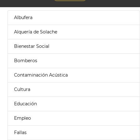
Albufera
Alquería de Solache
Bienestar Social
Bomberos
Contaminación Acústica
Cultura
Educación
Empleo
Fallas