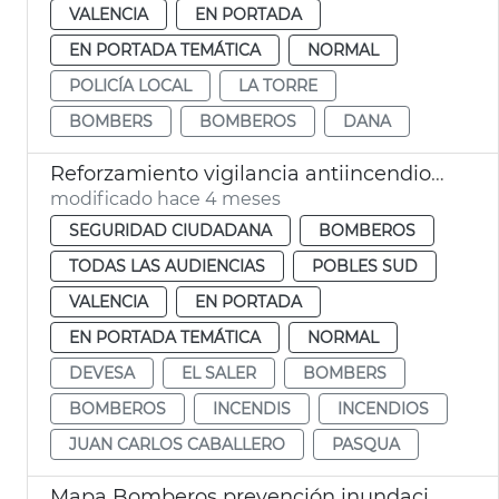
VALENCIA
EN PORTADA
EN PORTADA TEMÁTICA
NORMAL
POLICÍA LOCAL
LA TORRE
BOMBERS
BOMBEROS
DANA
Reforzamiento vigilancia antiincendios Devesa València
modificado hace 4 meses
SEGURIDAD CIUDADANA
BOMBEROS
TODAS LAS AUDIENCIAS
POBLES SUD
VALENCIA
EN PORTADA
EN PORTADA TEMÁTICA
NORMAL
DEVESA
EL SALER
BOMBERS
BOMBEROS
INCENDIS
INCENDIOS
JUAN CARLOS CABALLERO
PASQUA
Mapa Bomberos prevención inundaciones fluviales