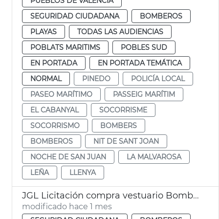
PUEBLOS DE VALÈNCIA
SEGURIDAD CIUDADANA
BOMBEROS
PLAYAS
TODAS LAS AUDIENCIAS
POBLATS MARITIMS
POBLES SUD
EN PORTADA
EN PORTADA TEMÁTICA
NORMAL
PINEDO
POLICÍA LOCAL
PASEO MARÍTIMO
PASSEIG MARÍTIM
EL CABANYAL
SOCORRISME
SOCORRISMO
BOMBERS
BOMBEROS
NIT DE SANT JOAN
NOCHE DE SAN JUAN
LA MALVAROSA
LEÑA
LLENYA
JGL Licitación compra vestuario Bomberos València
modificado hace 1 mes