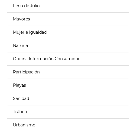
Feria de Julio
Mayores
Mujer e Igualdad
Naturia
Oficina Información Consumidor
Participación
Playas
Sanidad
Tráfico
Urbanismo