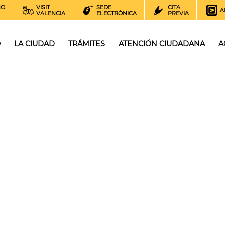
NO
VISIT
SEDE
CITA
A
VALENCIA
ELECTRÓNICA
PREVIA
O
LA CIUDAD
TRÁMITES
ATENCIÓN CIUDADANA
A