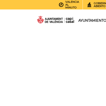
VALENCIA
GOBIER
AL
ABIERTO
MINUTO
AYUNTAMIENT