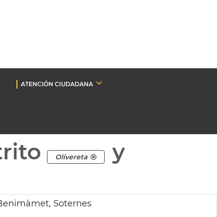
ATENCIÓN CIUDADANA
rito
y
Olivereta
 Benimàmet, Soternes