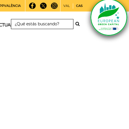
PPVALÈNCIA
VAL
CAS
CTUALIDAD