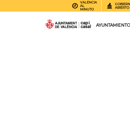
VALENCIA
GOBIER
AL
ABIERTO
MINUTO
AYUNTAMIENT