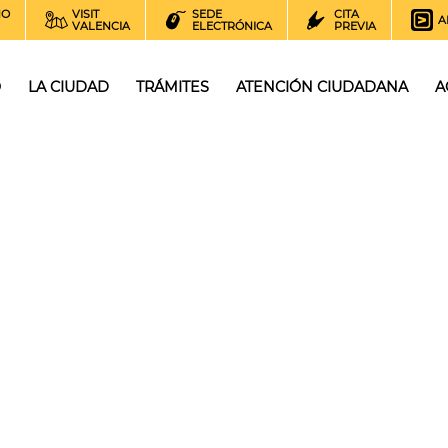
NO
VISIT
SEDE
CITA
A
VALENCIA
ELECTRÓNICA
PREVIA
O
LA CIUDAD
TRÁMITES
ATENCIÓN CIUDADANA
A