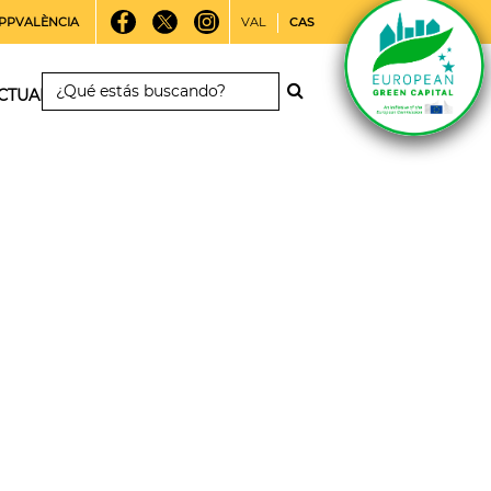
PPVALÈNCIA
VAL
CAS
CTUALIDAD