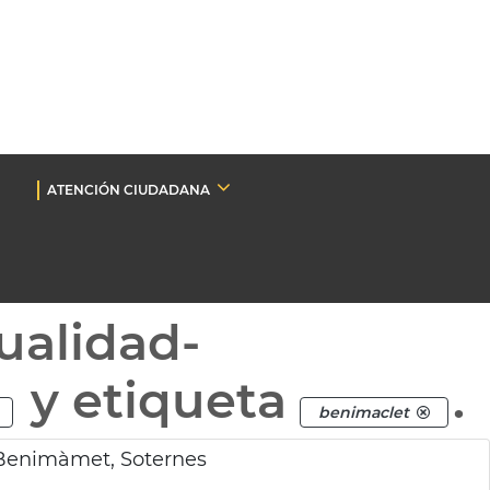
ATENCIÓN CIUDADANA
ualidad-
y etiqueta
.
benimaclet
 Benimàmet, Soternes