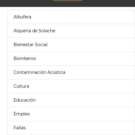
Albufera
Alquería de Solache
Bienestar Social
Bomberos
Contaminación Acústica
Cultura
Educación
Empleo
Fallas