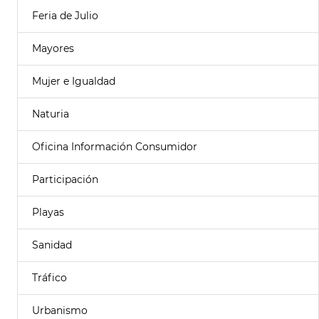
Feria de Julio
Mayores
Mujer e Igualdad
Naturia
Oficina Información Consumidor
Participación
Playas
Sanidad
Tráfico
Urbanismo