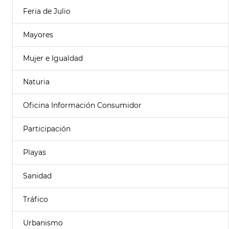
Feria de Julio
Mayores
Mujer e Igualdad
Naturia
Oficina Información Consumidor
Participación
Playas
Sanidad
Tráfico
Urbanismo