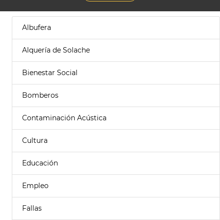
Albufera
Alquería de Solache
Bienestar Social
Bomberos
Contaminación Acústica
Cultura
Educación
Empleo
Fallas