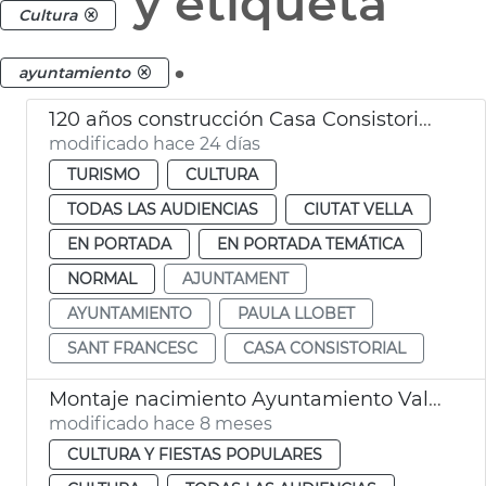
y etiqueta
Cultura
.
ayuntamiento
120 años construcción Casa Consistorial València
modificado hace 24 días
TURISMO
CULTURA
TODAS LAS AUDIENCIAS
CIUTAT VELLA
EN PORTADA
EN PORTADA TEMÁTICA
NORMAL
AJUNTAMENT
AYUNTAMIENTO
PAULA LLOBET
SANT FRANCESC
CASA CONSISTORIAL
Montaje nacimiento Ayuntamiento València
modificado hace 8 meses
CULTURA Y FIESTAS POPULARES