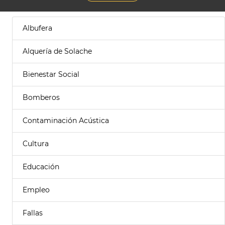
Albufera
Alquería de Solache
Bienestar Social
Bomberos
Contaminación Acústica
Cultura
Educación
Empleo
Fallas