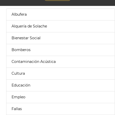
Albufera
Alquería de Solache
Bienestar Social
Bomberos
Contaminación Acústica
Cultura
Educación
Empleo
Fallas