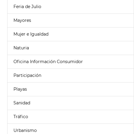
Feria de Julio
Mayores
Mujer e Igualdad
Naturia
Oficina Información Consumidor
Participación
Playas
Sanidad
Tráfico
Urbanismo