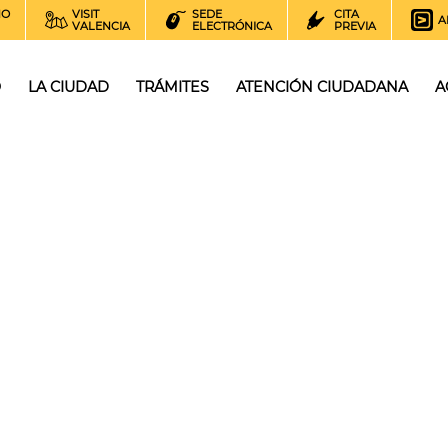
NO
VISIT
SEDE
CITA
A
VALENCIA
ELECTRÓNICA
PREVIA
O
LA CIUDAD
TRÁMITES
ATENCIÓN CIUDADANA
A