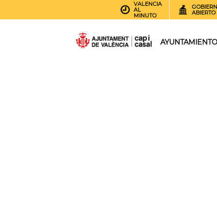
VALENCIA
GOBIER
AL
ABIERTO
MINUTO
AYUNTAMIENT