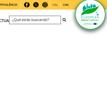
PPVALÈNCIA
VAL
CAS
CTUALIDAD