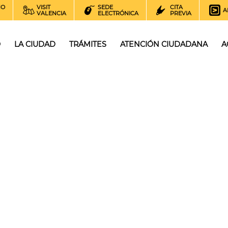
NO
VISIT
SEDE
CITA
A
VALENCIA
ELECTRÓNICA
PREVIA
O
LA CIUDAD
TRÁMITES
ATENCIÓN CIUDADANA
A