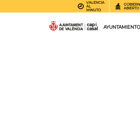
VALENCIA
GOBIER
AL
ABIERTO
MINUTO
AYUNTAMIENT