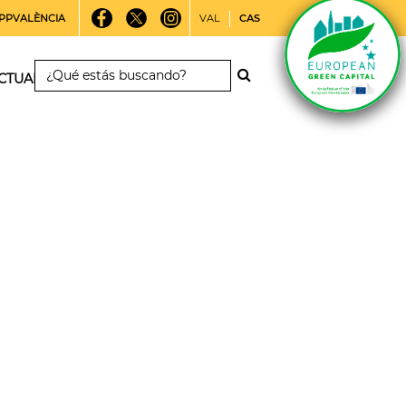
PPVALÈNCIA
VAL
CAS
CTUALIDAD