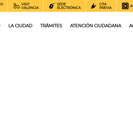
NO
VISIT
SEDE
CITA
A
VALENCIA
ELECTRÓNICA
PREVIA
O
LA CIUDAD
TRÁMITES
ATENCIÓN CIUDADANA
A