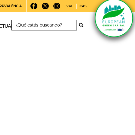
PPVALÈNCIA
VAL
CAS
CTUALIDAD