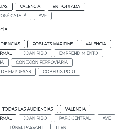
CIAS
VALENCIA
EN PORTADA
JOSÉ CATALÁ
AVE
cia
DIENCIAS
POBLATS MARITIMS
VALENCIA
RMAL
JOAN RIBÓ
EMPRENDIMIENTO
IA
CONEXIÓN FERROVIARIA
 DE EMPRESAS
COBERTS PORT
TODAS LAS AUDIENCIAS
VALENCIA
RMAL
JOAN RIBÓ
PARC CENTRAL
AVE
TÚNEL PASSANT
TREN