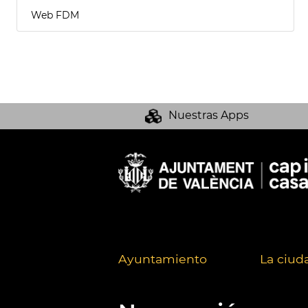
Web FDM
Nuestras Apps
Ayuntamiento
La ciud