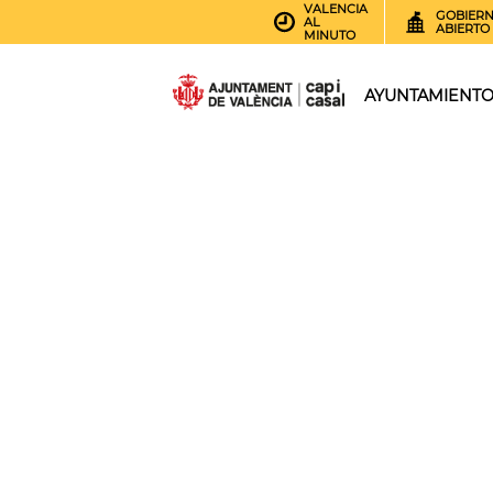
VALENCIA
GOBIER
AL
ABIERTO
MINUTO
AYUNTAMIENT