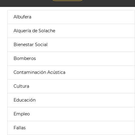
Albufera
Alquería de Solache
Bienestar Social
Bomberos
Contaminación Acústica
Cultura
Educación
Empleo
Fallas