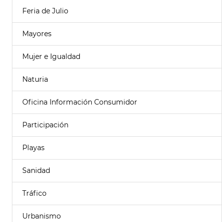
Feria de Julio
Mayores
Mujer e Igualdad
Naturia
Oficina Información Consumidor
Participación
Playas
Sanidad
Tráfico
Urbanismo