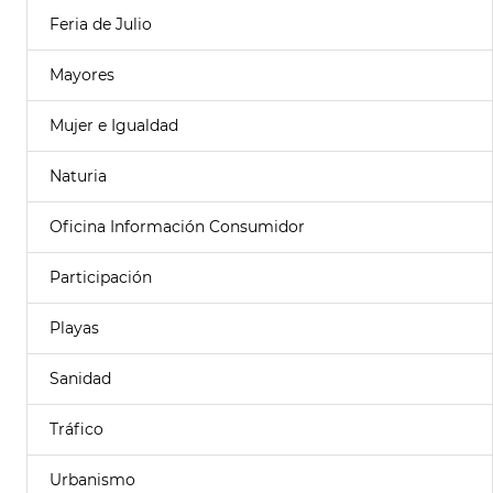
Feria de Julio
Mayores
Mujer e Igualdad
Naturia
Oficina Información Consumidor
Participación
Playas
Sanidad
Tráfico
Urbanismo