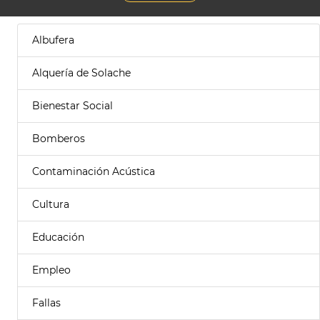
Albufera
Alquería de Solache
Bienestar Social
Bomberos
Contaminación Acústica
Cultura
Educación
Empleo
Fallas