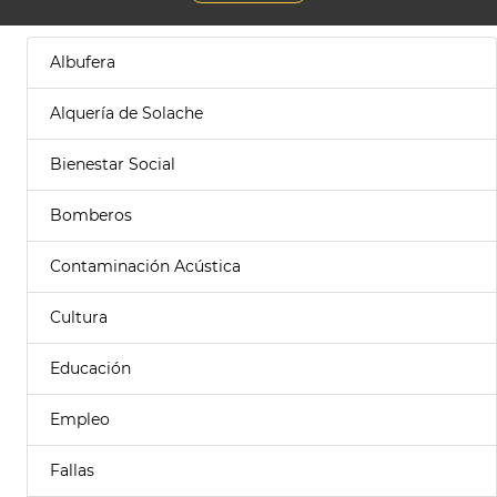
Albufera
Alquería de Solache
Bienestar Social
Bomberos
Contaminación Acústica
Cultura
Educación
Empleo
Fallas