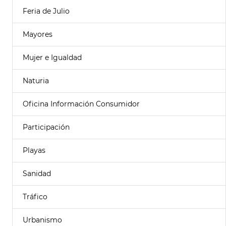
Feria de Julio
Mayores
Mujer e Igualdad
Naturia
Oficina Información Consumidor
Participación
Playas
Sanidad
Tráfico
Urbanismo