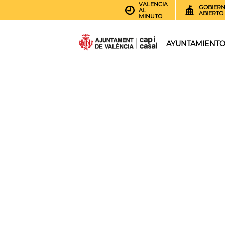
VALENCIA
GOBIER
AL
ABIERTO
MINUTO
AYUNTAMIENT