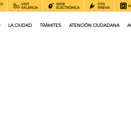
NO
VISIT
SEDE
CITA
A
VALENCIA
ELECTRÓNICA
PREVIA
O
LA CIUDAD
TRÁMITES
ATENCIÓN CIUDADANA
A