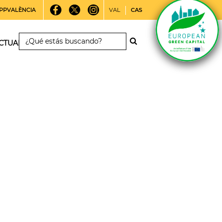
PPVALÈNCIA
VAL
CAS
CTUALIDAD