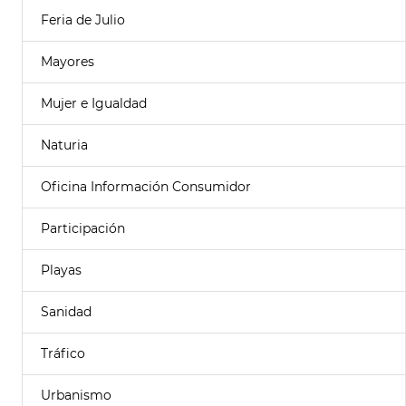
Feria de Julio
Mayores
Mujer e Igualdad
Naturia
Oficina Información Consumidor
Participación
Playas
Sanidad
Tráfico
Urbanismo