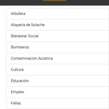
Albufera
Alquería de Solache
Bienestar Social
Bomberos
Contaminación Acústica
Cultura
Educación
Empleo
Fallas