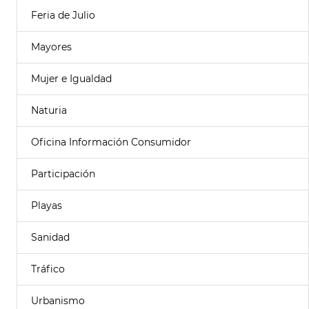
Feria de Julio
Mayores
Mujer e Igualdad
Naturia
Oficina Información Consumidor
Participación
Playas
Sanidad
Tráfico
Urbanismo