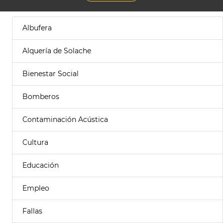
Albufera
Alquería de Solache
Bienestar Social
Bomberos
Contaminación Acústica
Cultura
Educación
Empleo
Fallas