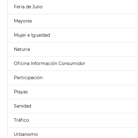
Feria de Julio
Mayores
Mujer e Igualdad
Naturia
Oficina Información Consumidor
Participación
Playas
Sanidad
Tráfico
Urbanismo