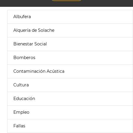
Albufera
Alquería de Solache
Bienestar Social
Bomberos
Contaminación Acústica
Cultura
Educación
Empleo
Fallas