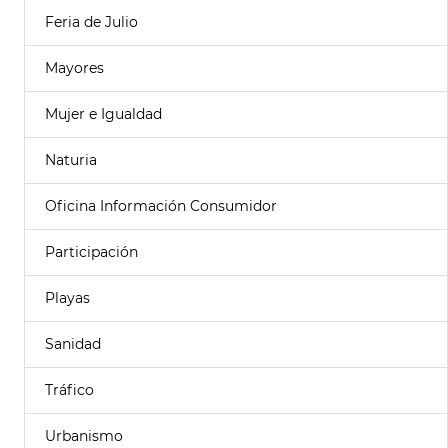
Feria de Julio
Mayores
Mujer e Igualdad
Naturia
Oficina Información Consumidor
Participación
Playas
Sanidad
Tráfico
Urbanismo