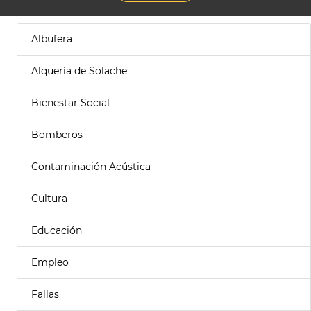
Albufera
Alquería de Solache
Bienestar Social
Bomberos
Contaminación Acústica
Cultura
Educación
Empleo
Fallas