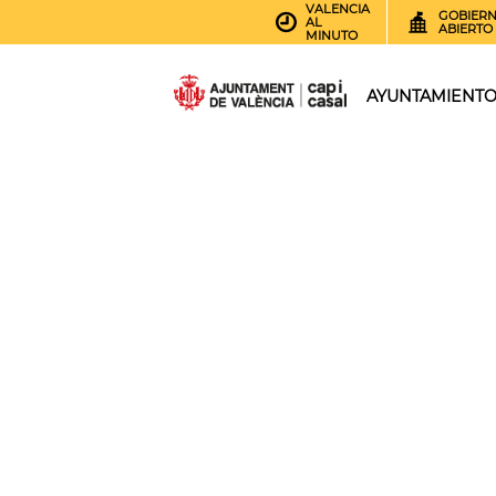
VALENCIA
GOBIER
AL
ABIERTO
MINUTO
AYUNTAMIENT