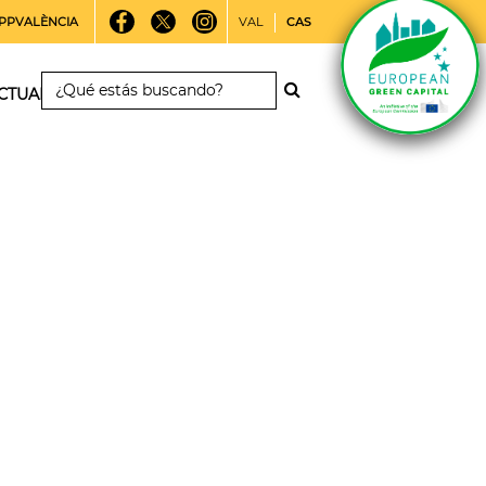
PPVALÈNCIA
VAL
CAS
CTUALIDAD