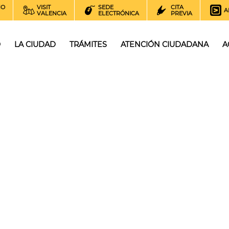
NO
VISIT
SEDE
CITA
A
VALENCIA
ELECTRÓNICA
PREVIA
O
LA CIUDAD
TRÁMITES
ATENCIÓN CIUDADANA
A