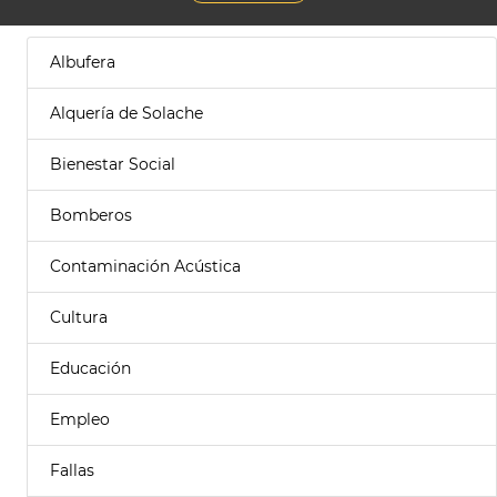
Albufera
Alquería de Solache
Bienestar Social
Bomberos
Contaminación Acústica
Cultura
Educación
Empleo
Fallas