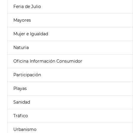
Feria de Julio
Mayores
Mujer e Igualdad
Naturia
Oficina Información Consumidor
Participación
Playas
Sanidad
Tráfico
Urbanismo