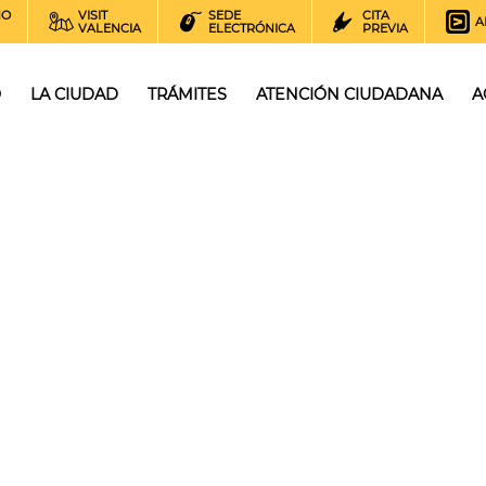
NO
VISIT
SEDE
CITA
A
VALENCIA
ELECTRÓNICA
PREVIA
O
LA CIUDAD
TRÁMITES
ATENCIÓN CIUDADANA
A