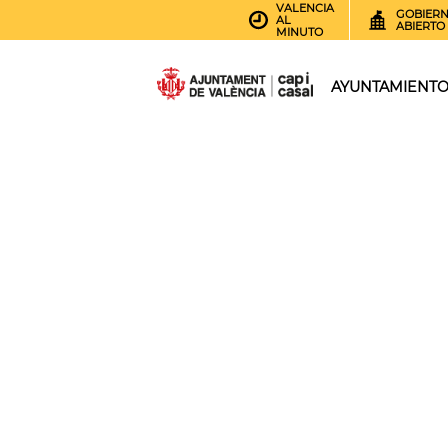
VALENCIA
GOBIER
AL
ABIERTO
MINUTO
AYUNTAMIENT