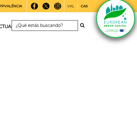
PPVALÈNCIA
VAL
CAS
CTUALIDAD