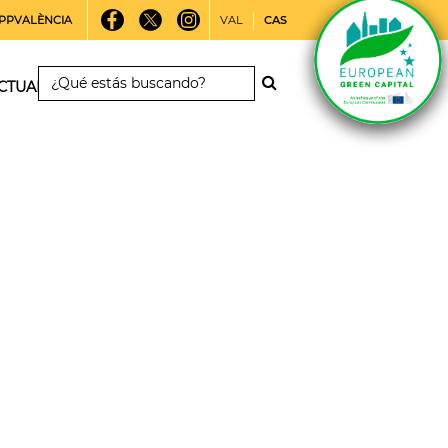
PPVALÈNCIA
VAL
CAS
CTUALIDAD