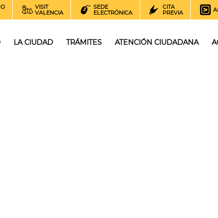
NO
VISIT
SEDE
CITA
A
VALENCIA
ELECTRÓNICA
PREVIA
O
LA CIUDAD
TRÁMITES
ATENCIÓN CIUDADANA
A