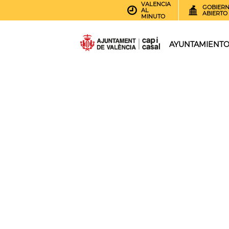
VALENCIA
GOBIER
AL
ABIERTO
MINUTO
AYUNTAMIENT