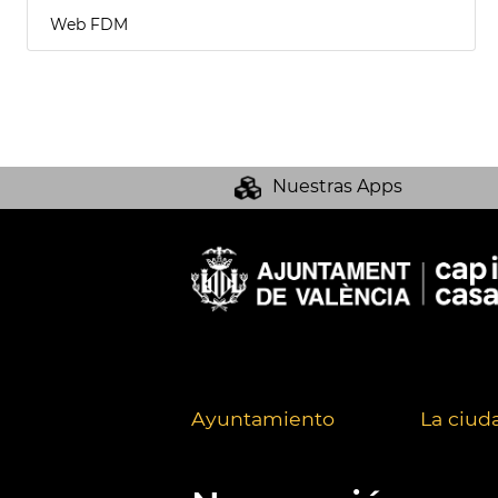
Web FDM
Nuestras Apps
Ayuntamiento
La ciud