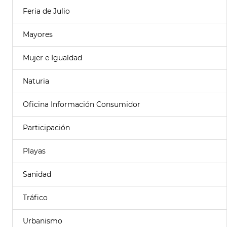
Feria de Julio
Mayores
Mujer e Igualdad
Naturia
Oficina Información Consumidor
Participación
Playas
Sanidad
Tráfico
Urbanismo