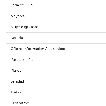
Feria de Julio
Mayores
Mujer e Igualdad
Naturia
Oficina Información Consumidor
Participación
Playas
Sanidad
Tráfico
Urbanismo