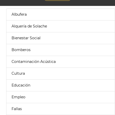
Albufera
Alquería de Solache
Bienestar Social
Bomberos
Contaminación Acústica
Cultura
Educación
Empleo
Fallas