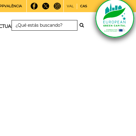
PPVALÈNCIA
VAL
CAS
CTUALIDAD