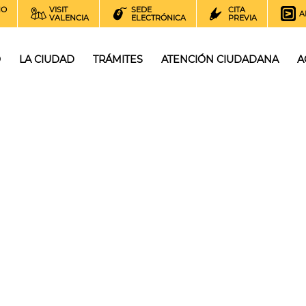
NO
VISIT
SEDE
CITA
A
VALENCIA
ELECTRÓNICA
PREVIA
O
LA CIUDAD
TRÁMITES
ATENCIÓN CIUDADANA
A