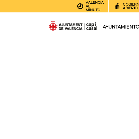
VALENCIA
GOBIER
AL
ABIERTO
MINUTO
AYUNTAMIENT