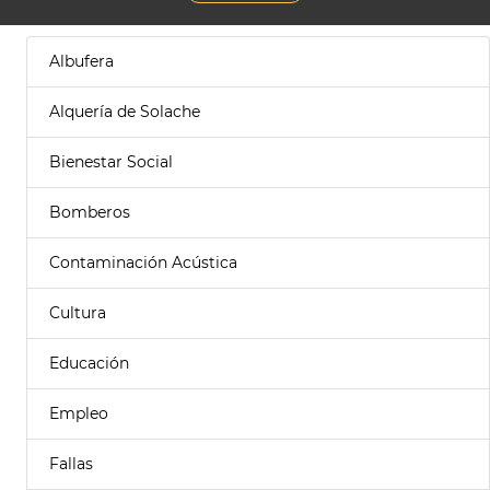
Albufera
Alquería de Solache
Bienestar Social
Bomberos
Contaminación Acústica
Cultura
Educación
Empleo
Fallas