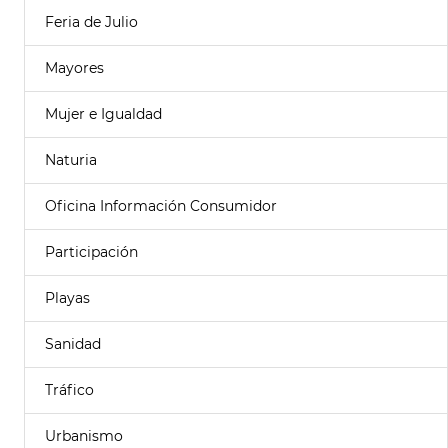
Feria de Julio
Mayores
Mujer e Igualdad
Naturia
Oficina Información Consumidor
Participación
Playas
Sanidad
Tráfico
Urbanismo