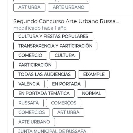
ART URBÀ
ARTE URBANO
Segundo Concurso Arte Urbano Russafa Ayuntamiento Valéncia
modificado hace 1 año
CULTURA Y FIESTAS POPULARES
TRANSPARENCIA Y PARTICIPACIÓN
COMERCIO
CULTURA
PARTICIPACIÓN
TODAS LAS AUDIENCIAS
EIXAMPLE
VALENCIA
EN PORTADA
EN PORTADA TEMÁTICA
NORMAL
RUSSAFA
COMERÇOS
COMERCIOS
ART URBÀ
ARTE URBANO
JUNTA MUNICIPAL DE RUSSAFA