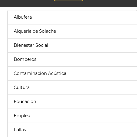
Albufera
Alquería de Solache
Bienestar Social
Bomberos
Contaminación Acústica
Cultura
Educación
Empleo
Fallas