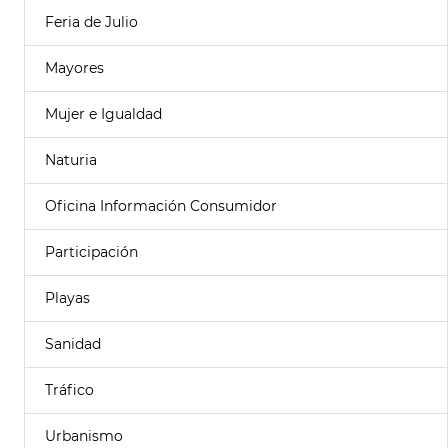
Feria de Julio
Mayores
Mujer e Igualdad
Naturia
Oficina Información Consumidor
Participación
Playas
Sanidad
Tráfico
Urbanismo