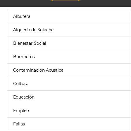
Albufera
Alquería de Solache
Bienestar Social
Bomberos
Contaminación Acústica
Cultura
Educación
Empleo
Fallas