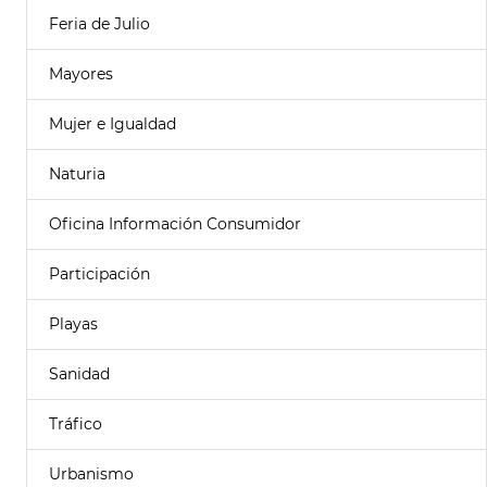
Feria de Julio
Mayores
Mujer e Igualdad
Naturia
Oficina Información Consumidor
Participación
Playas
Sanidad
Tráfico
Urbanismo