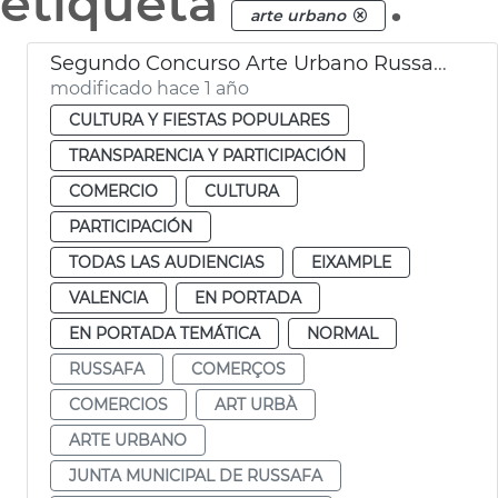
etiqueta
.
arte urbano
Segundo Concurso Arte Urbano Russafa Ayuntamiento Valéncia
modificado hace 1 año
CULTURA Y FIESTAS POPULARES
TRANSPARENCIA Y PARTICIPACIÓN
COMERCIO
CULTURA
PARTICIPACIÓN
TODAS LAS AUDIENCIAS
EIXAMPLE
VALENCIA
EN PORTADA
EN PORTADA TEMÁTICA
NORMAL
RUSSAFA
COMERÇOS
COMERCIOS
ART URBÀ
ARTE URBANO
JUNTA MUNICIPAL DE RUSSAFA