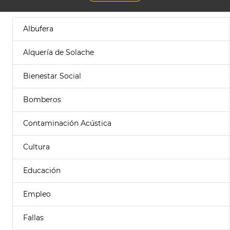
Albufera
Alquería de Solache
Bienestar Social
Bomberos
Contaminación Acústica
Cultura
Educación
Empleo
Fallas