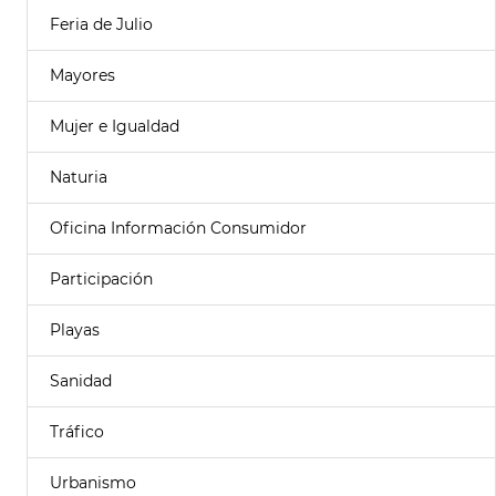
Feria de Julio
Mayores
Mujer e Igualdad
Naturia
Oficina Información Consumidor
Participación
Playas
Sanidad
Tráfico
Urbanismo