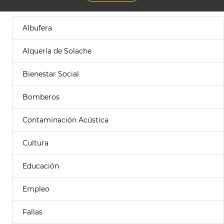
Albufera
Alquería de Solache
Bienestar Social
Bomberos
Contaminación Acústica
Cultura
Educación
Empleo
Fallas