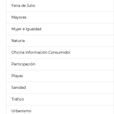
Feria de Julio
Mayores
Mujer e Igualdad
Naturia
Oficina Información Consumidor
Participación
Playas
Sanidad
Tráfico
Urbanismo