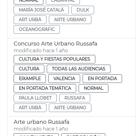
NORMAL
CABANYAL
MARÍA JOSÉ CATALÁ
DULK
ART URBÀ
ARTE URBANO
OCEANOGRÀFIC
Concurso Arte Urbano Russafa
modificado hace 1 año
CULTURA Y FIESTAS POPULARES
CULTURA
TODAS LAS AUDIENCIAS
EIXAMPLE
VALENCIA
EN PORTADA
EN PORTADA TEMÁTICA
NORMAL
PAULA LLOBET
RUSSAFA
ART URBÀ
ARTE URBANO
Arte urbano Russafa
modificado hace 1 año