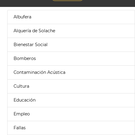
Albufera
Alquería de Solache
Bienestar Social
Bomberos
Contaminación Acústica
Cultura
Educación
Empleo
Fallas