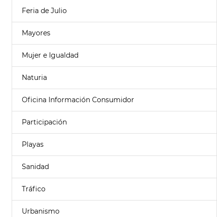
Feria de Julio
Mayores
Mujer e Igualdad
Naturia
Oficina Información Consumidor
Participación
Playas
Sanidad
Tráfico
Urbanismo