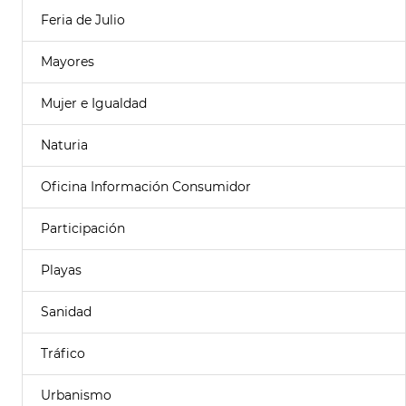
Feria de Julio
Mayores
Mujer e Igualdad
Naturia
Oficina Información Consumidor
Participación
Playas
Sanidad
Tráfico
Urbanismo