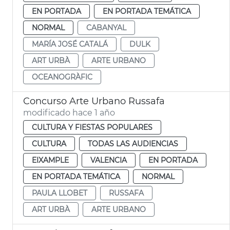
EN PORTADA
EN PORTADA TEMÁTICA
NORMAL
CABANYAL
MARÍA JOSÉ CATALÁ
DULK
ART URBÀ
ARTE URBANO
OCEANOGRÀFIC
Concurso Arte Urbano Russafa
modificado hace 1 año
CULTURA Y FIESTAS POPULARES
CULTURA
TODAS LAS AUDIENCIAS
EIXAMPLE
VALENCIA
EN PORTADA
EN PORTADA TEMÁTICA
NORMAL
PAULA LLOBET
RUSSAFA
ART URBÀ
ARTE URBANO