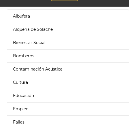
Albufera
Alquería de Solache
Bienestar Social
Bomberos
Contaminación Acústica
Cultura
Educación
Empleo
Fallas