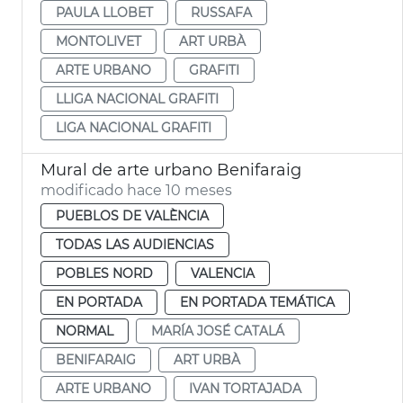
PAULA LLOBET
RUSSAFA
MONTOLIVET
ART URBÀ
ARTE URBANO
GRAFITI
LLIGA NACIONAL GRAFITI
LIGA NACIONAL GRAFITI
Mural de arte urbano Benifaraig
modificado hace 10 meses
PUEBLOS DE VALÈNCIA
TODAS LAS AUDIENCIAS
POBLES NORD
VALENCIA
EN PORTADA
EN PORTADA TEMÁTICA
NORMAL
MARÍA JOSÉ CATALÁ
BENIFARAIG
ART URBÀ
ARTE URBANO
IVAN TORTAJADA