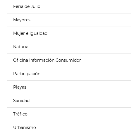
Feria de Julio
Mayores
Mujer e Igualdad
Naturia
Oficina Información Consumidor
Participación
Playas
Sanidad
Tráfico
Urbanismo