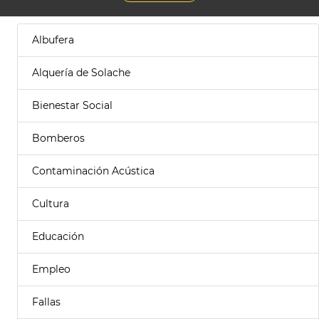
Albufera
Alquería de Solache
Bienestar Social
Bomberos
Contaminación Acústica
Cultura
Educación
Empleo
Fallas